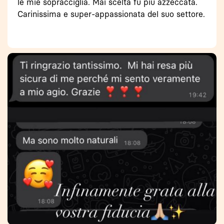
le mie sopracciglia. Mai scelta fu più azzeccata.
Carinissima e super-appassionata del suo settore.