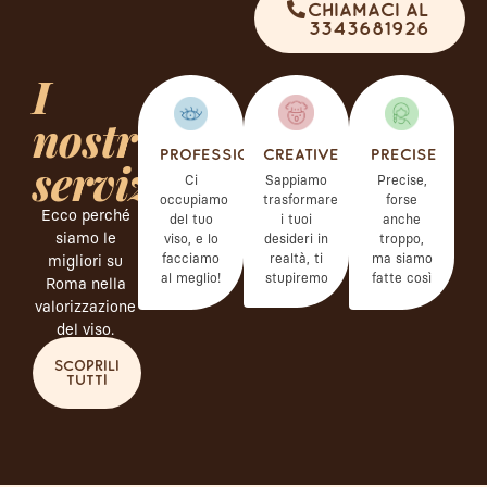
Chiamaci al
3343681926
I
nostri
Professionali
Precise
Creative
servizi
Ci
Precise,
Sappiamo
occupiamo
forse
trasformare
Ecco perché
del tuo
anche
i tuoi
siamo le
viso, e lo
troppo,
desideri in
facciamo
ma siamo
realtà, ti
migliori su
al meglio!
fatte così
stupiremo
Roma nella
valorizzazione
del viso.
Scoprili
tutti