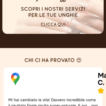
Chi ci ha provato 😍
Ma
C.
Mi hai cambiato la vita! Davvero incredibile come
il risultato finale risulta super-naturale. E poi… non